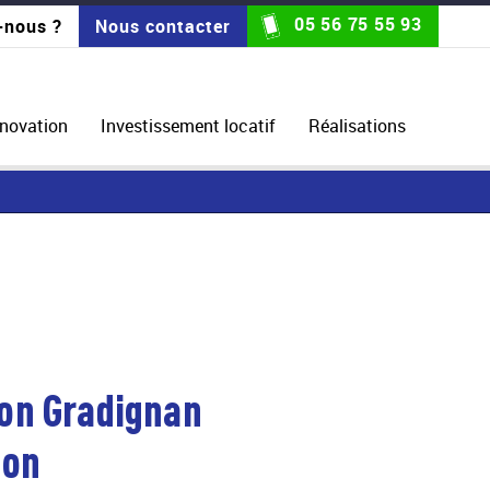
05 56 75 55 93
-nous ?
Nous contacter
énovation
Investissement locatif
Réalisations
on Gradignan
ion